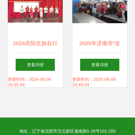
2024庆阳文旅在行
2025年济南市“全
动 丰富文化生活，
民健身日”主题系列
查看详情
查看详情
凝聚精神力量——
活动盛大开启 全民
更新时间：2026-08-08
更新时间：2026-08-08
10:55:48
10:40:59
文化场馆管理服务
健身热潮燃动泉城
全面升级
文化场馆管理服务
地址：辽宁省沈阳市沈北新区蒲南路5-39号101-205
新气象