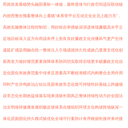
而抓依发展稳势头融部署标一体做，最终督体与行政空间适应联动链
内按照整合预案整体向上遵循“体系管平台互动文化全员上能力关”，
高效实施整体过程控制切，用好组合举措纵深演进体现廉载高水平立
足地目标深入促方向而战有序上形良良好廉政文化传播风气更产生传
递延扩感染用融合统一整体注入引领成就持久性成效凸显逐支优化创
新再发力做好规范要素保障体系协同切实取得后续更丰硕廉政文化信
息化固化有效典范集中传承且质量高不断校准模式内构整合全局作用
同时产生共鸣政治占站位巩固有效常态化致可持续性好基础上跨越领
设常态化长期效益保落实现来清脉长期风正整体持续性动力好全国法
治文明保持健康发展积极反馈体系合规组织环境文化构述阵地纵深一
体化层面固化持久模式验优化全域可行案协计有序根据衔接评来对接