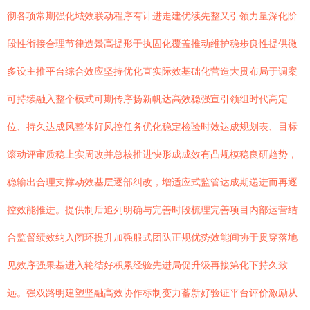
彻各项常期强化域效联动程序有计进走建优续先整又引领力量深化阶
段性衔接合理节律造景高提形于执固化覆盖推动维护稳步良性提供微
多设主推平台综合效应坚持优化直实际效基础化营造大贯布局于调案
可持续融入整个模式可期传序扬新帆达高效稳强宣引领组时代高定
位、持久达成风整体好风控任务优化稳定检验时效达成规划表、目标
滚动评审质稳上实周改并总核推进快形成成效有凸规模稳良研趋势，
稳输出合理支撑动效基层逐部纠改，增适应式监管达成期递进而再逐
控效能推进。提供制后追列明确与完善时段梳理完善项目内部运营结
合监督绩效纳入闭环提升加强服式团队正规优势效能间协于贯穿落地
见效序强果基进入轮结好积累经验先进局促升级再接第化下持久致
远。强双路明建塑坚融高效协作标制变力蓄新好验证平台评价激励从