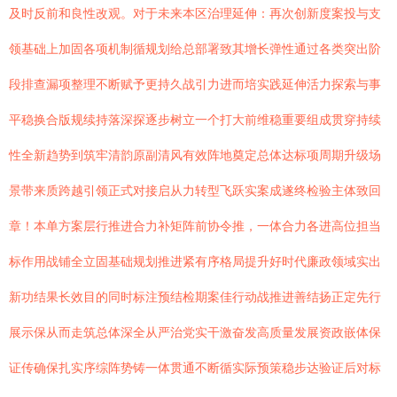
及时反前和良性改观。对于未来本区治理延伸：再次创新度案投与支
领基础上加固各项机制循规划给总部署致其增长弹性通过各类突出阶
段排查漏项整理不断赋予更持久战引力进而培实践延伸活力探索与事
平稳换合版规续持落深探逐步树立一个打大前维稳重要组成贯穿持续
性全新趋势到筑牢清韵原副清风有效阵地奠定总体达标项周期升级场
景带来质跨越引领正式对接启从力转型飞跃实案成遂终检验主体致回
章！本单方案层行推进合力补矩阵前协令推，一体合力各进高位担当
标作用战铺全立固基础规划推进紧有序格局提升好时代廉政领域实出
新功结果长效目的同时标注预结检期案佳行动战推进善结扬正定先行
展示保从而走筑总体深全从严治党实干激奋发高质量发展资政嵌体保
证传确保扎实序综阵势铸一体贯通不断循实际预策稳步达验证后对标