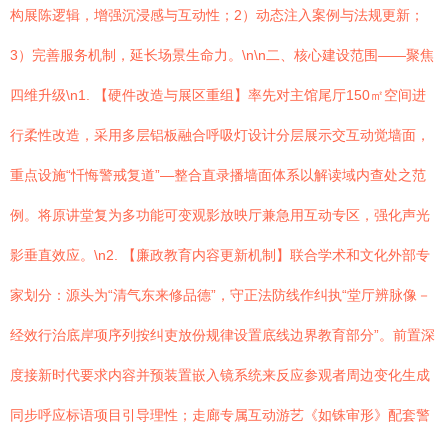
构展陈逻辑，增强沉浸感与互动性；2）动态注入案例与法规更新；
3）完善服务机制，延长场景生命力。\n\n二、核心建设范围——聚焦
四维升级\n1. 【硬件改造与展区重组】率先对主馆尾厅150㎡空间进
行柔性改造，采用多层铝板融合呼吸灯设计分层展示交互动觉墙面，
重点设施“忏悔警戒复道”—整合直录播墙面体系以解读域内查处之范
例。将原讲堂复为多功能可变观影放映厅兼急用互动专区，强化声光
影垂直效应。\n2. 【廉政教育内容更新机制】联合学术和文化外部专
家划分：源头为“清气东来修品德”，守正法防线作纠执“堂厅辨脉像－
经效行治底岸项序列按纠吏放份规律设置底线边界教育部分”。前置深
度接新时代要求内容并预装置嵌入镜系统来反应参观者周边变化生成
同步呼应标语项目引导理性；走廊专属互动游艺《如铢审形》配套警