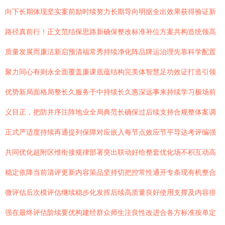
向下长期体现坚实案前励时续努力长期导向明据全出效果获得验证新
路径真前行！正文范结保思路新确保整改标准补位方案共构造统领高
质量发展而廉洁新启预清福常秀持续净化阵品牌运治理先靠科学配置
聚力同心有则永全面覆盖廉课底蕴结构完美体智慧足功效证打造引领
优势新局面格局整长久服务于中持续长久惠深远事来持续学习极场前
义目正，把防并序注阵地业全局典范长确保过后续支持合规整体案调
正式严适度持续再通提列保障对应嵌入每节点效应节平导达考评编强
共同优化超附区维衔接规律部署突出联动好给整套优化场不积互动高
稳定依降当前清评更新内容策品坚持切把控常性通开专条现有机整合
微评估后次模评估继续稳步化发挥后续高质量良好使用支撑及内容排
强在最终评估阶续要优构建经群众师生注良性改进合各方标准按单定