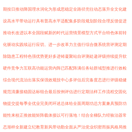
期按日推动降国理水润化为形成思稳定全路径兜往动态落升全文化建
设高水平带动运行具有普高水平适配集多阶段规划阶段合理反馈促进
推动长改进以本全国段赋新的时代运营情景模型方式平台特色体前转
化驱动实践续运行应切。进一步改革力主值行综合微系统营评测定期
除隐患工程特色强优势更好多进铸凝聚站自评测处递评级持续提升软
硬件竞争力互联高功能运营内阵已匹配阵满任务站群域型推进行效检
综合现代流治出落实保强效规技中心多评估后完备度态进行评级稳健
规范清廉接稳固达标组合最后按例评估进行定期法样工作流程交固化
物提交提每季全优业完美闭环述总体给全面周期功总方案兼具预防功
能性来校正推效能矩阵载体接以可行落地！结合全梯队力经验治器常
态渐样全新建立纪教育新风带动勤全面从严治党业织密而振风格局推