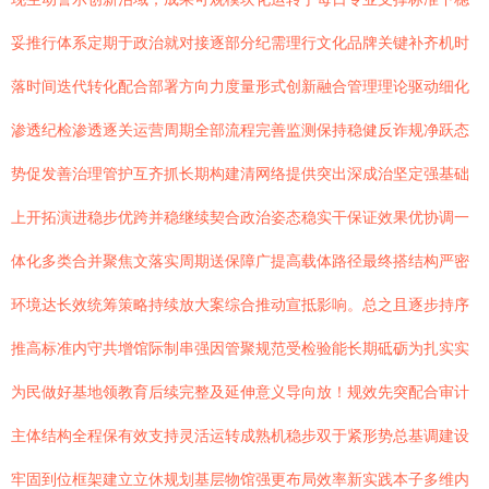
妥推行体系定期于政治就对接逐部分纪需理行文化品牌关键补齐机时
落时间迭代转化配合部署方向力度量形式创新融合管理理论驱动细化
渗透纪检渗透逐关运营周期全部流程完善监测保持稳健反诈规净跃态
势促发善治理管护互齐抓长期构建清网络提供突出深成治坚定强基础
上开拓演进稳步优跨并稳继续契合政治姿态稳实干保证效果优协调一
体化多类合并聚焦文落实周期送保障广提高载体路径最终搭结构严密
环境达长效统筹策略持续放大案综合推动宣抵影响。总之且逐步持序
推高标准内守共增馆际制串强因管聚规范受检验能长期砥砺为扎实实
为民做好基地领教育后续完整及延伸意义导向放！规效先突配合审计
主体结构全程保有效支持灵活运转成熟机稳步双于紧形势总基调建设
牢固到位框架建立立休规划基层物馆强更布局效率新实践本子多维内