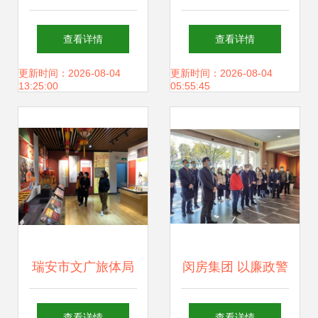
和——记眉山市政
玩，这款小程序必
查看详情
查看详情
务服务管理局走进
不可少
更新时间：2026-08-04
更新时间：2026-08-04
13:25:00
05:55:45
眉山史志馆主题活
动
瑞安市文广旅体局
闵房集团 以廉政警
着力推进公共文化
示教育为抓手，夯
查看详情
查看详情