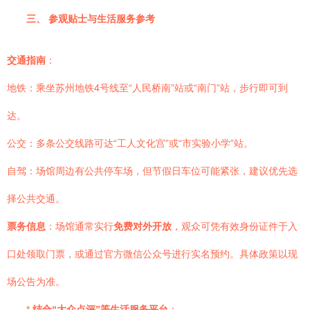
三、 参观贴士与生活服务参考
交通指南
：
地铁：乘坐苏州地铁4号线至“人民桥南”站或“南门”站，步行即可到
达。
公交：多条公交线路可达“工人文化宫”或“市实验小学”站。
自驾：场馆周边有公共停车场，但节假日车位可能紧张，建议优先选
择公共交通。
票务信息
：场馆通常实行
免费对外开放
，观众可凭有效身份证件于入
口处领取门票，或通过官方微信公众号进行实名预约。具体政策以现
场公告为准。
*
结合“大众点评”等生活服务平台
：